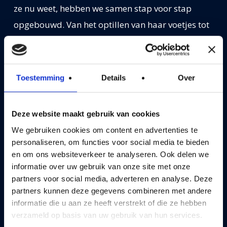
ze nu weet, hebben we samen stap voor stap
opgebouwd. Van het optillen van haar voetjes tot
het leren meelopen aan het halster, Capri en ik
hebben dit avontuur vanaf het begin samen
beleefd.
Toestemming
Details
Over
Wat Capri me heeft laten zien, is dat het proces
Deze website maakt gebruik van cookies
van zadelmak maken helemaal niet stressvol
We gebruiken cookies om content en advertenties te
hoeft te zijn voor een paard. In mijn herinnering
personaliseren, om functies voor social media te bieden
associeerde ik dit altijd met bokkende of
en om ons websiteverkeer te analyseren. Ook delen we
rennende paarden, maar met Capri was het
informatie over uw gebruik van onze site met onze
partners voor social media, adverteren en analyse. Deze
totaal anders. Omdat we zoveel tijd en aandacht
partners kunnen deze gegevens combineren met andere
besteedden aan grondwerk en het opbouwen van
informatie die u aan ze heeft verstrekt of die ze hebben
vertrouwen, voelde het rijden als een natuurlijke
verzameld op basis van uw gebruik van hun services.