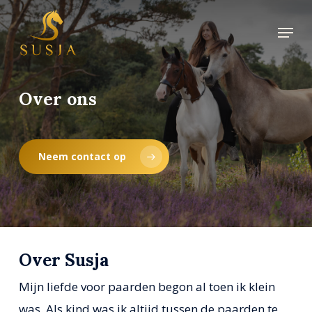
Skip
Menu
to
Close
main
Menu
content
Over ons
Neem contact op
Over Susja
Mijn liefde voor paarden begon al toen ik klein
was. Als kind was ik altijd tussen de paarden te